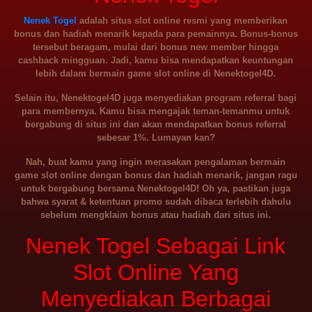
Nenek Togel
adalah situs slot online resmi yang memberikan
bonus dan hadiah menarik kepada para pemainnya. Bonus-bonus
tersebut beragam, mulai dari bonus new member hingga
cashback mingguan. Jadi, kamu bisa mendapatkan keuntungan
lebih dalam bermain game slot online di Nenektogel4D.
Selain itu, Nenektogel4D juga menyediakan program referral bagi
para membernya. Kamu bisa mengajak teman-temanmu untuk
bergabung di situs ini dan akan mendapatkan bonus referral
sebesar 1%. Lumayan kan?
Nah, buat kamu yang ingin merasakan pengalaman bermain
game slot online dengan bonus dan hadiah menarik, jangan ragu
untuk bergabung bersama Nenektogel4D! Oh ya, pastikan juga
bahwa syarat & ketentuan promo sudah dibaca terlebih dahulu
sebelum mengklaim bonus atau hadiah dari situs ini.
Nenek Togel Sebagai Link
Slot Online Yang
Menyediakan Berbagai