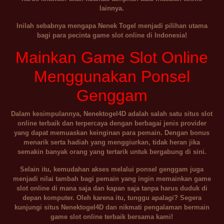
lainnya.
Inilah sebabnya mengapa Nenek Togel menjadi pilihan utama
bagi para pecinta game slot online di Indonesia!
Mainkan Game Slot Online
Menggunakan Ponsel
Genggam
Dalam kesimpulannya, Nenektogel4D adalah salah satu situs slot
online terbaik dan terpercaya dengan berbagai jenis provider
yang dapat memuaskan keinginan para pemain. Dengan bonus
menarik serta hadiah yang menggiurkan, tidak heran jika
semakin banyak orang yang tertarik untuk bergabung di sini.
Selain itu, kemudahan akses melalui ponsel genggam juga
menjadi nilai tambah bagi pemain yang ingin memainkan game
slot online di mana saja dan kapan saja tanpa harus duduk di
depan komputer. Oleh karena itu, tunggu apalagi? Segera
kunjungi situs Nenektogel4D dan nikmati pengalaman bermain
game slot online terbaik bersama kami!